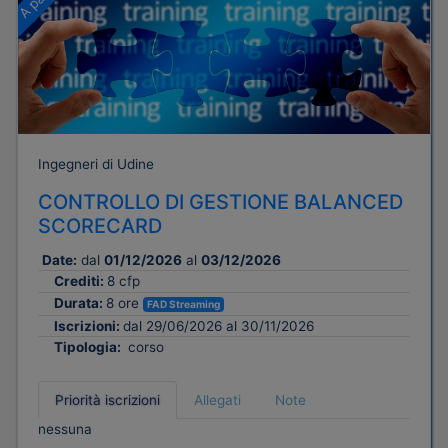
Ingegneri di Udine
CONTROLLO DI GESTIONE BALANCED
SCORECARD
Date:
dal
01/12/2026
al
03/12/2026
Crediti:
8 cfp
Durata:
8 ore
FAD Streaming
Iscrizioni:
dal 29/06/2026 al 30/11/2026
Tipologia:
corso
Priorità iscrizioni
Allegati
Note
nessuna