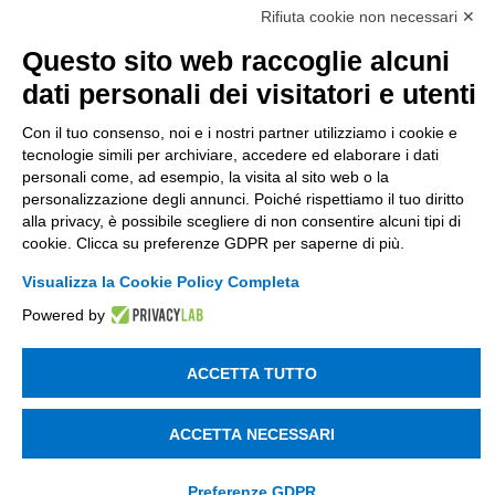
di Tinexta SpA
Rifiuta cookie non necessari ✕
P.IVA 05338771008 REA n. 877679
Questo sito web raccoglie alcuni
dati personali dei visitatori e utenti
UTILITÀ
Con il tuo consenso, noi e i nostri partner utilizziamo i cookie e
Recupero Password
tecnologie simili per archiviare, accedere ed elaborare i dati
personali come, ad esempio, la visita al sito web o la
Verifica attestato di presenza
personalizzazione degli annunci. Poiché rispettiamo il tuo diritto
POLICIES AND TERMS
alla privacy, è possibile scegliere di non consentire alcuni tipi di
cookie. Clicca su preferenze GDPR per saperne di più.
Informativa cookie
Visualizza la Cookie Policy Completa
Powered by
© 2003 - 2026 Tinexta Visura S.p.A.
Visura.it
ACCETTA TUTTO
ACCETTA NECESSARI
Preferenze GDPR