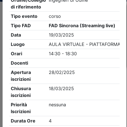
Criteri di ricerca applicati:
- Tipo Ordine/collegio:
Ingegneri
- Ordine:
Udine
- Eventi in programma dal
7/8/2026
iCal
Feed RSS
Dettagli evento
A pagamento