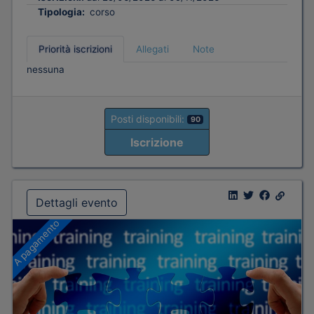
Tipologia:
corso
Priorità iscrizioni
Allegati
Note
nessuna
Posti disponibili:
90
Iscrizione
Dettagli evento
A pagamento