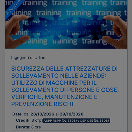
A pagamento
Ingegneri di Udine
SICUREZZA DELLE ATTREZZATURE DI
SOLLEVAMENTO NELLE AZIENDE:
UTILIZZO DI MACCHINE PER IL
SOLLEVAMENTO DI PERSONE E COSE,
VERIFICHE, MANUTENZIONE E
PREVENZIONE RISCHI
Date:
dal
28/10/2026
al
29/10/2026
Crediti:
8 cfp
ASPP RSPP (DL.81 08) e CSP CSE (DL.81 08)
Durata:
8 ore