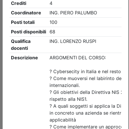
Ingegneri di Udine
IL RISCHIO ELETTRICO NEI CANTIERI
TEMPORANEI E MOBILI:
PREVENZIONE, ANALISI DEGLI
INFORTUNI E GESTIONE DEGLI
IMPIANTI DI CANTIERE
Date:
dal
15/09/2026
al
16/09/2026
Crediti:
8 cfp
ASPP RSPP (DL.81 08) e CSP CSE (DL.81 08)
Durata:
8 ore
Iscrizioni:
dal 30/06/2026 al 14/09/2026
Tipologia:
corso di aggiornamento
Priorità iscrizioni
Allegati
Note
nessuna