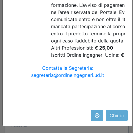
Ingegneri di Udine
FORMAZIONE FORMATORI PER LA
SICUREZZA SUL LAVORO
Date:
dal
13/10/2026
al
17/11/2026
Crediti:
24 cfp
ASPP RSPP (DL.81 08) e CSP CSE (DL.81 08)
Durata:
24 ore
Iscrizioni:
dal 22/06/2026 al 12/10/2026
Tipologia:
corso di aggiornamento
Chiudi
Priorità iscrizioni
Allegati
Note
nessuna