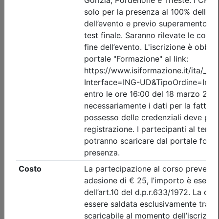
Date:
dal
09/10/2026
al
15/10/2026
Crediti:
8 cfp
Durata:
8 ore
FAD Streaming
Iscrizioni:
dal 26/06/2026 al 08/10/2026
Tipologia:
corso
Priorità iscrizioni
Allegati
Note
nessuna
Posti disponibili:
89
Iscrizione
Dettagli evento
A pagamento