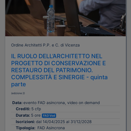
Ordine Architetti P.P. e C. di Vicenza
IL RUOLO DELL’ARCHITETTO NEL
PROGETTO DI CONSERVAZIONE E
RESTAURO DEL PATRIMONIO.
COMPLESSITÀ E SINERGIE - quinta
parte
(edizione 2)
Data:
evento FAD asincrona, video on demand
Crediti:
5 cfp
Durata:
5 ore
FAD Vod
Iscrizioni:
dal 14/04/2025 al 31/12/2028
Tipologia:
FAD Asincrona