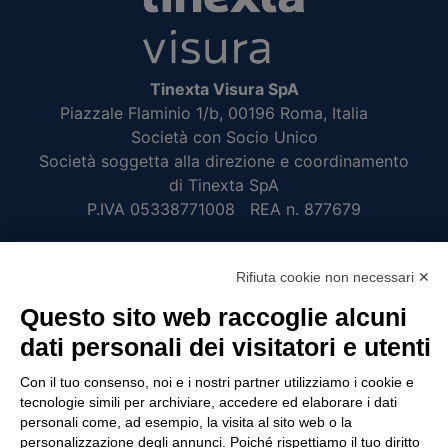
Tinexta Visura SpA
Piazzale Flaminio 1/b, 00196 Roma, Italia
Società con Socio Unico
Società soggetta alla direzione e coordinamento
di Tinexta SpA
P.IVA 05338771008 REA n. 877679
UTILITÀ
Rifiuta cookie non necessari ✕
Questo sito web raccoglie alcuni
Recupero Password
dati personali dei visitatori e utenti
Verifica attestato di presenza
POLICIES AND TERMS
Con il tuo consenso, noi e i nostri partner utilizziamo i cookie e
tecnologie simili per archiviare, accedere ed elaborare i dati
Informativa cookie
personali come, ad esempio, la visita al sito web o la
personalizzazione degli annunci. Poiché rispettiamo il tuo diritto