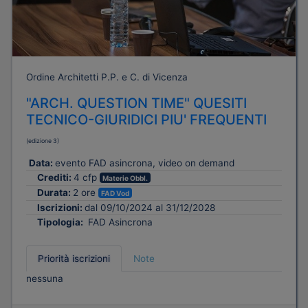
Ordine Architetti P.P. e C. di Vicenza
"ARCH. QUESTION TIME" QUESITI
TECNICO-GIURIDICI PIU' FREQUENTI
(edizione 3)
Data:
evento FAD asincrona, video on demand
Crediti:
4 cfp
Materie Obbl.
Durata:
2 ore
FAD Vod
Iscrizioni:
dal 09/10/2024 al 31/12/2028
Tipologia:
FAD Asincrona
Priorità iscrizioni
Note
nessuna