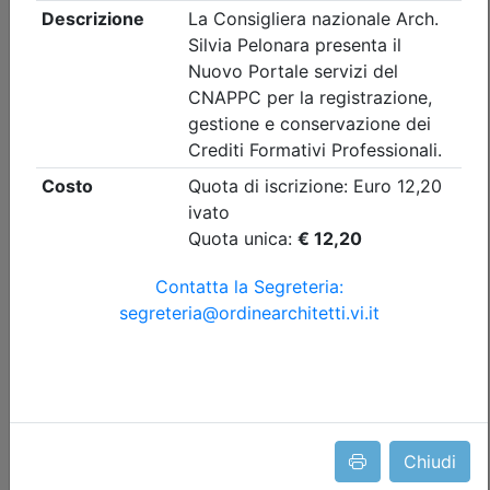
Ordine Architetti P.P. e C. di Vicenza
FUNZIONI ED ATTIVITÀ DEL
PROFESSIONISTA TECNICO:
COLLAUDATORI E CONSULENTI
TECNICI
(edizione 2)
Data:
evento FAD asincrona, video on demand
Crediti:
4 cfp
Materie Obbl.
Durata:
4 ore
FAD Vod
Iscrizioni:
dal 01/01/2026 al 31/12/2028
Chiudi
Tipologia:
FAD Asincrona