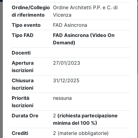
Criteri di ricerca applicati:
- Tipo Ordine/collegio:
Architetti
- Ordine:
Vicenza
- Eventi in programma dal
7/8/2026
iCal
Feed RSS
Dettagli evento
A pagamento