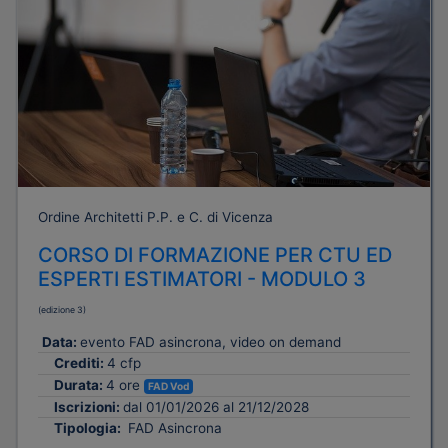
Ordine Architetti P.P. e C. di Vicenza
CORSO DI FORMAZIONE PER CTU ED
ESPERTI ESTIMATORI - MODULO 3
(edizione 3)
Data:
evento FAD asincrona, video on demand
Crediti:
4 cfp
Durata:
4 ore
FAD Vod
Iscrizioni:
dal 01/01/2026 al 21/12/2028
Tipologia:
FAD Asincrona