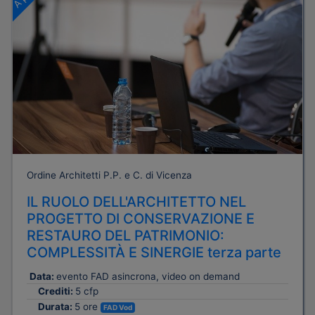
Ordine Architetti P.P. e C. di Vicenza
IL RUOLO DELL'ARCHITETTO NEL
PROGETTO DI CONSERVAZIONE E
RESTAURO DEL PATRIMONIO:
COMPLESSITÀ E SINERGIE terza parte
Data:
evento FAD asincrona, video on demand
Crediti:
5 cfp
Durata:
5 ore
FAD Vod